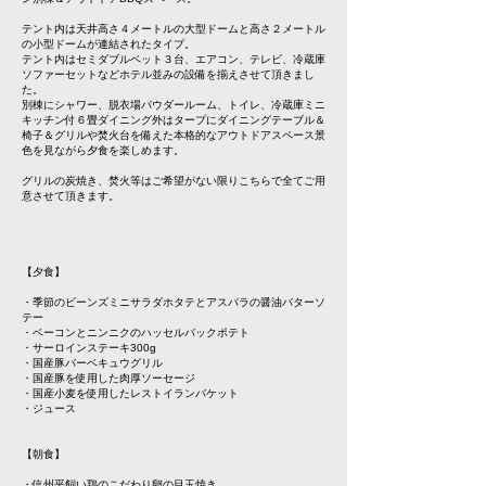
テント内は天井高さ４メートルの大型ドームと高さ２メートル
の小型ドームが連結されたタイプ。
テント内はセミダブルベット３台、エアコン、テレビ、冷蔵庫
ソファーセットなどホテル並みの設備を揃えさせて頂きまし
た。
別棟にシャワー、脱衣場パウダールーム、トイレ、冷蔵庫ミニ
キッチン付６畳ダイニング外はタープにダイニングテーブル＆
椅子＆グリルや焚火台を備えた本格的なアウトドアスペース景
色を見ながら夕食を楽しめます。
グリルの炭焼き、焚火等はご希望がない限りこちらで全てご用
意させて頂きます。
【夕食】
・季節のビーンズミニサラダホタテとアスパラの醤油バターソ
テー
・ベーコンとニンニクのハッセルバックポテト
・サーロインステーキ300g
・国産豚バーベキュウグリル
・国産豚を使用した肉厚ソーセージ
・国産小麦を使用したレストイランバケット
・ジュース
【朝食】
・信州平飼い鶏のこだわり卵の目玉焼き