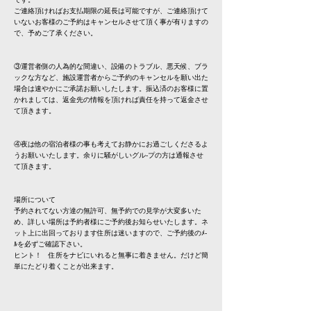
ご連絡頂ければお支払期限の延長は可能ですが、ご連絡頂けて
いないお客様のご予約はキャンセルさせて頂く事が有りますの
で、予めご了承ください。
③運営者側の人為的な間違い、設備のトラブル、悪天候、ブラ
ックな方など、施設運営者からご予約のキャンセルを願い出た
場合は速やかにご承諾お願いしたします。振込済のお客様に置
かれましては、返金先の情報を頂ければ責任を持って返金させ
て頂きます。
④夜は他の宿泊者様の事も考えてお静かにお過ごしくださるよ
うお願いいたします。余りに騒がしいグル-プの方は通報させ
て頂きます。
場所について
予約されてない方達の無許可、無予約での見学が大変多いた
め、詳しい場所は予約者様にご予約後お知らせいたします。ネ
ット上に出回っております住所は迷いますので、ご予約後のﾒ-
ﾙを必ずご確認下さい。
ヒント！ 住所をナビにいれると無事に着きません。だけど簡
単にたどり着くことが出来ます。