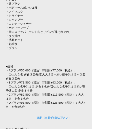
・歯ブラシ
・ボディースポンジ２種
・アイマスク
・ドライヤー
・シャンプー
・コンディショナー
・ボディーソープ
・室内スリッパ（テント内とリビング棟それぞれ）
・ひざ掛け
・洗顔セット
・化粧水
・ブラシ
■価格
・Aプラン¥55,000（税込）特別日¥77,000（税込）：
①大人２名 夕食２名分/
②大人２名＋添い寝子供１名～２名
夕食２名分
・Bプラン¥71,500（税込）特別日¥93,500（税込）：
①大人２名子供１名 夕食３名分/
②大人２名子供１名添い寝
子供１名 夕食３名分
・Cプラン¥82,500（税込）特別日¥115,500（税込）：大人
３名 夕食３名分
・Dプラン¥93,500（税込）特別日¥126,500（税込）：大人4
名 夕食4名分
規約（※必ずお読み下さい）
キャンセルポリシ－