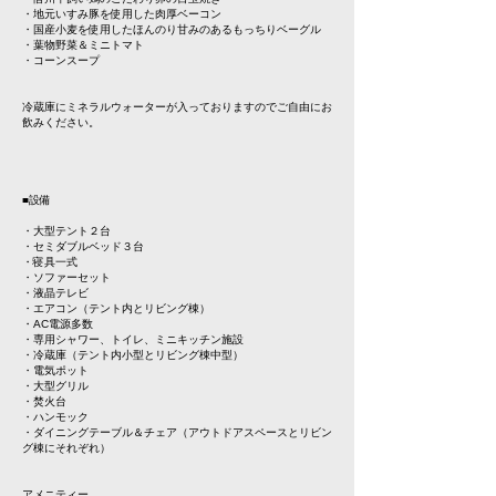
・地元いすみ豚を使用した肉厚ベーコン
・国産小麦を使用したほんのり甘みのあるもっちりベーグル
・葉物野菜＆ミニトマト
・コーンスープ
冷蔵庫にミネラルウォーターが入っておりますのでご自由にお
飲みください。
■設備
・大型テント２台
・セミダブルベッド３台
・寝具一式
・ソファーセット
・液晶テレビ
・エアコン（テント内とリビング棟）
・AC電源多数
・専用シャワー、トイレ、ミニキッチン施設
・冷蔵庫（テント内小型とリビング棟中型）
・電気ポット
・大型グリル
・焚火台
・ハンモック
・ダイニングテーブル＆チェア（アウトドアスペースとリビン
グ棟にそれぞれ）
アメニティー