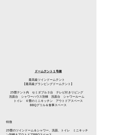
１
号棟
ドームテント
最高級ツインドームテント
【最高級グランピングドームテント】
25畳テント内 セミダブル３台 テレビ付きリビング
洗面台
シャワーハウス別棟
洗面台 シャワールーム
トイレ ６畳のミニキッチン
アウトドアスペース
BBQグリル＆食事スペース
特徴
25畳のツインドーム＆シャワー、洗面、トイレ ミニキッチ
ン別棟＆アウトドアBBQスペース。