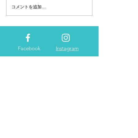
コメントを追加…
一双麻希 初めてのグラ
ンピング
Facebook
Instagram
About us
プライベートガーデン
address: 千葉県いすみ市釈迦谷1631-1
E-MAIL:
private.grden@gmail.com