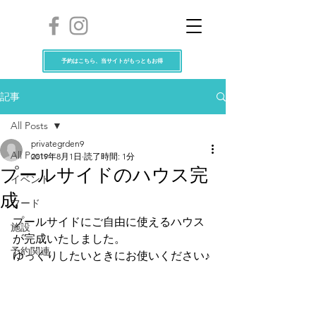
予約はこちら、当サイトがもっともお得
記事
All Posts
privategrden9
All Posts
2019年8月1日
読了時間: 1分
プールサイドのハウス完
イベント
成
フード
プールサイドにご自由に使えるハウス
施設
が完成いたしました。
予約関連
ゆっくりしたいときにお使いください♪