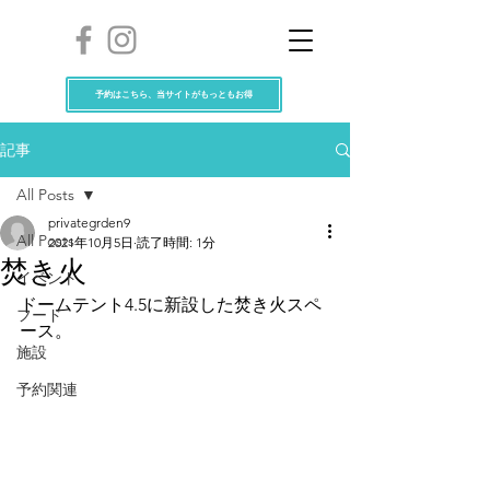
予約はこちら、当サイトがもっともお得
記事
All Posts
privategrden9
All Posts
2021年10月5日
読了時間: 1分
焚き火
イベント
ドームテント4.5に新設した焚き火スペ
フード
ース。
施設
予約関連