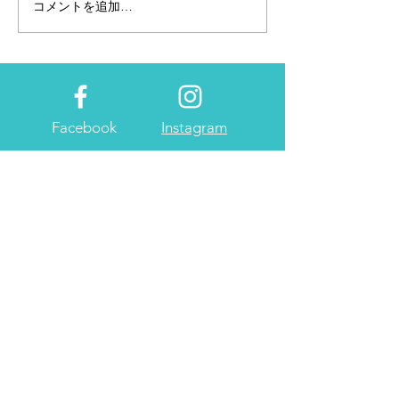
コメントを追加…
一双麻希 初めてのグラ
ンピング
Facebook
Instagram
About us
プライベートガーデン
address: 千葉県いすみ市釈迦谷1631-1
E-MAIL:
private.grden@gmail.com