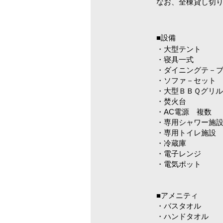
なお、全棟貸し切
■設備
・大型テント
・寝具一式
・ダイニングテ－
・ソファ－セット
・大型ＢＢＱグリ
・焚火台
・AC電源 複数
・専用シャワー施
・専用トイレ施設
・冷蔵庫
・電子レンジ
・電気ポット
■
アメニティ
・バスタオル
・ハンドタオル