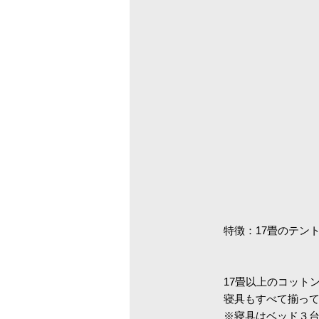
特徴：17畳のテン
17畳以上のコット
寝具もすべて揃っ
※寝具はベッド３台