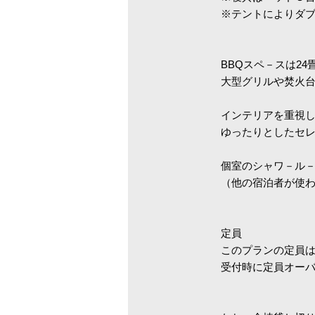
※テントによりダ
BBQスペ－スは2
大型グリルや焚火
インテリアを重視
ゆったりとしたセレ
個室のシャワ－ル
（他の宿泊者が使
定員
このプランの定員は
受付時に定員オー